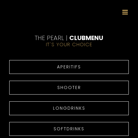
Zum
Inhalt
springen
THE PEARL |
CLUBMENU
IT´S YOUR CHOICE
APERITIFS
SHOOTER
LONGDRINKS
SOFTDRINKS