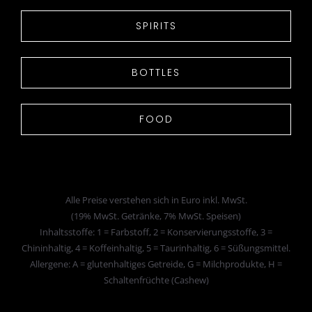
SPIRITS
BOTTLES
FOOD
Alle Preise verstehen sich in Euro inkl. MwSt.
(19% MwSt. Getränke, 7% MwSt. Speisen)
Inhaltsstoffe: 1 = Farbstoff, 2 = Konservierungsstoffe, 3 =
Chininhaltig, 4 = Koffeinhaltig, 5 = Taurinhaltig, 6 = Süßungsmittel.
Allergene: A = glutenhaltiges Getreide, G = Milchprodukte, H =
Schaltenfrüchte (Cashew)